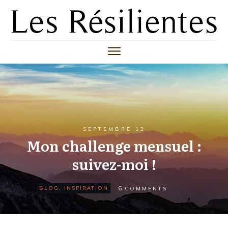
SEPTEMBRE 13
Mon challenge mensuel :
suivez-moi !
6
BLOG
,
INSPIRATION
COMMENTS