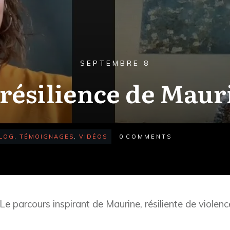
SEPTEMBRE 8
 résilience de Maur
LOG
,
TÉMOIGNAGES
,
VIDÉOS
0
COMMENTS
Le parcours inspirant de Maurine, résiliente de violenc