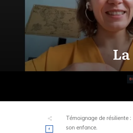
La
B
Témoignage de résiliente : 
son enfance.